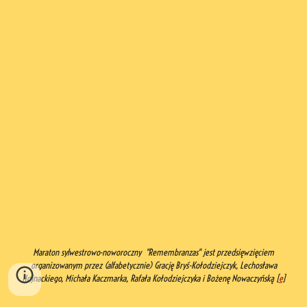
Maraton sylwestrowo-noworoczny "Remembranzas" jest przedsięwzięciem
organizowanym przez (alfabetycznie) Grację Bryś-Kołodziejczyk, Lechosława
Hojnackiego, Michała Kaczmarka, Rafała Kołodziejczyka i Bożenę Nowaczyńską [
e
]